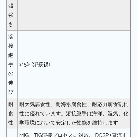
張
強
さ
溶
接
継
手
≥15% (溶接後)
の
伸
び
耐
耐大気腐食性、耐海水腐食性、耐応力腐食割れ
食
性に優れています。溶接継手は海洋、湿気、化
性
学環境において安定した性能を維持します
MIG、TIG溶接プロセスに対応。 DCSP (直流正