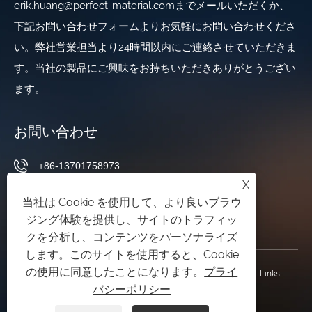
erik.huang@perfect-material.comまでメールいただくか、
下記お問い合わせフォームよりお気軽にお問い合わせくださ
い。弊社営業担当より24時間以内にご連絡させていただきま
す。当社の製品にご興味をお持ちいただきありがとうござい
ます。
お問い合わせ
+86-13701758973
X
erik.huang@perfect-material.com
当社は Cookie を使用して、より良いブラウ
ジング体験を提供し、サイトのトラフィッ
中国上海市宝山区文川路6号
クを分析し、コンテンツをパーソナライズ
します。このサイトを使用すると、Cookie
の使用に同意したことになります。
プライ
著作権 © 2026 上海完璧工業株式会社無断転載を禁じます。
Links
|
バシーポリシー
Sitemap
|
RSS
|
XML
|
プライバシーポリシー
|