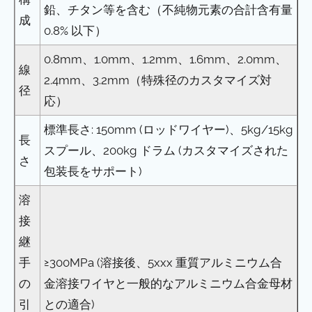
鉛、チタン等を含む（不純物元素の合計含有量
成
0.8% 以下）
0.8mm、1.0mm、1.2mm、1.6mm、2.0mm、
線
2.4mm、3.2mm（特殊径のカスタマイズ対
径
応）
標準長さ: 150mm (ロッドワイヤー)、5kg/15kg
長
スプール、200kg ドラム (カスタマイズされた
さ
包装長をサポート)
溶
接
継
手
≥300MPa (溶接後、5xxx 重質アルミニウム合
の
金溶接ワイヤと一般的なアルミニウム合金母材
引
との適合)