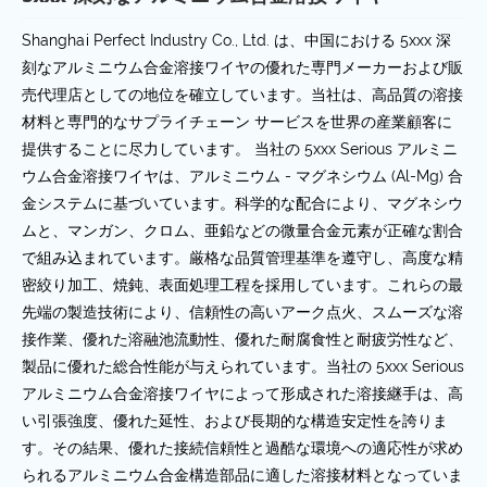
Shanghai Perfect Industry Co., Ltd. は、中国における 5xxx 深
刻なアルミニウム合金溶接ワイヤの優れた専門メーカーおよび販
売代理店としての地位を確立しています。当社は、高品質の溶接
材料と専門的なサプライチェーン サービスを世界の産業顧客に
提供することに尽力しています。 当社の 5xxx Serious アルミニ
ウム合金溶接ワイヤは、アルミニウム - マグネシウム (Al-Mg) 合
金システムに基づいています。科学的な配合により、マグネシウ
ムと、マンガン、クロム、亜鉛などの微量合金元素が正確な割合
で組み込まれています。厳格な品質管理基準を遵守し、高度な精
密絞り加工、焼鈍、表面処理工程を採用しています。これらの最
先端の製造技術により、信頼性の高いアーク点火、スムーズな溶
接作業、優れた溶融池流動性、優れた耐腐食性と耐疲労性など、
製品に優れた総合性能が与えられています。当社の 5xxx Serious
アルミニウム合金溶接ワイヤによって形成された溶接継手は、高
い引張強度、優れた延性、および長期的な構造安定性を誇りま
す。その結果、優れた接続信頼性と過酷な環境への適応性が求め
られるアルミニウム合金構造部品に適した溶接材料となっていま