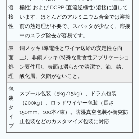
溶
極性) および DCRP (直流逆極性) 溶接に適して
接
います。ほとんどのアルミニウム合金では溶接
性
前の熱処理が不要で、スパッタが少なく、溶接
中のスラグ除去が容易です。
表
銅メッキ (導電性とワイヤ送給の安定性を向
面
上)、非銅メッキ (特殊な耐食性アプリケーショ
処
ン要件用)。表面は滑らかで清潔で、油、錆、
理
酸化層、欠陥がないこと。
包
スプール包装（5kg/15kg）、ドラム包装
装
（200kg）、ロッドワイヤー包装（長さ
タ
150mm、100本/束）。防湿真空包装や衝突防
イ
止包装などのカスタマイズ包装に対応
プ