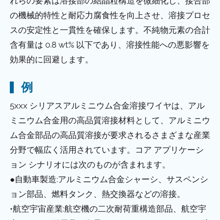
れらの要素は溶接部の結晶粒構造を微細化し、接合部
の機械的特性と耐応力腐食性を向上させ、溶接プロセ
スの安定性と一貫性を確保します。不純物元素の合計
含有量は 0.8 wt% 以下であり、溶接性能への悪影響を
効果的に回避します。
例
5xxx シリアスアルミニウム合金溶接ワイヤは、アル
ミニウム合金用の高品質溶接材料として、アルミニウ
ム合金部品の高品質溶接が要求されるさまざまな産業
分野で幅広く活用されています。コア アプリケーシ
ョン シナリオには次のものが含まれます。
●自動車製造:アルミニウム合金シャーシ、サスペンシ
ョン部品、燃料タンク、熱交換器などの溶接。
•航空宇宙産業:航空機の二次耐荷重構造部品、航空宇