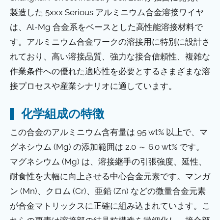
製造した 5xxx Serious アルミニウム合金溶接ワイヤ
は、Al-Mg 合金系をベースとした高性能溶接材料で
す。アルミニウム合金ワークの溶接用に特別に設計さ
れており、高い溶接品質、強力な接合信頼性、複雑な
作業条件への優れた適応性を必要とするさまざまな溶
接プロセスや産業シナリオに適しています。
化学組成の特徴
この合金のアルミニウム含有量は 95 wt% 以上で、マ
グネシウム (Mg) の添加範囲は 2.0 ～ 6.0 wt% です。
マグネシウム (Mg) は、溶接継手の引張強度、延性、
耐食性を大幅に向上させる中心合金元素です。マンガ
ン (Mn)、クロム (Cr)、亜鉛 (Zn) などの微量合金元素
が合金マトリックスに正確に組み込まれています。こ