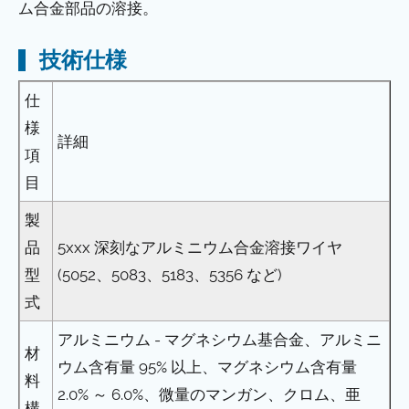
ム合金部品の溶接。
技術仕様
仕
様
詳細
項
目
製
品
5xxx 深刻なアルミニウム合金溶接ワイヤ
型
(5052、5083、5183、5356 など)
式
アルミニウム - マグネシウム基合金、アルミニ
材
ウム含有量 95% 以上、マグネシウム含有量
料
2.0% ～ 6.0%、微量のマンガン、クロム、亜
構